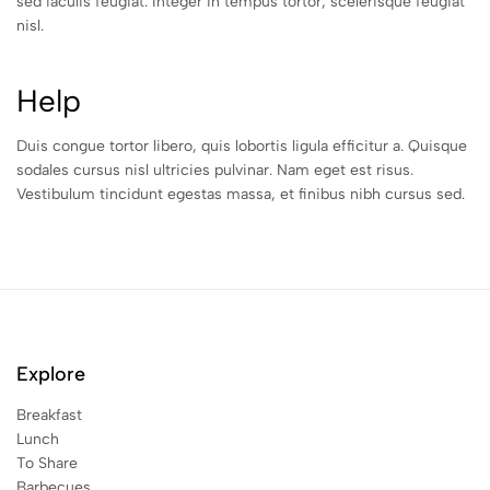
sed iaculis feugiat. Integer in tempus tortor, scelerisque feugiat
nisl.
Help
Duis congue tortor libero, quis lobortis ligula efficitur a. Quisque
sodales cursus nisl ultricies pulvinar. Nam eget est risus.
Vestibulum tincidunt egestas massa, et finibus nibh cursus sed.
Explore
Breakfast
Lunch
To Share
Barbecues