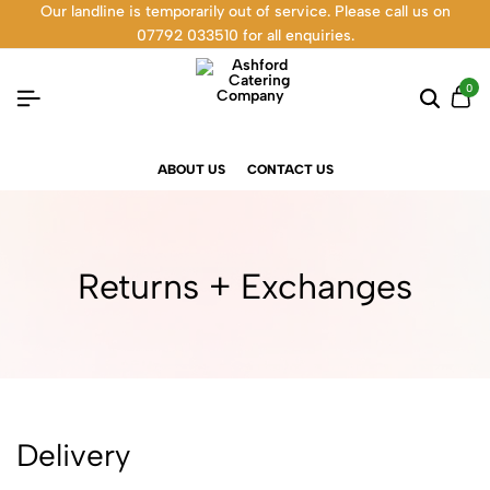
Our landline is temporarily out of service. Please call us on
07792 033510 for all enquiries.
0
ABOUT US
CONTACT US
Returns + Exchanges
Delivery